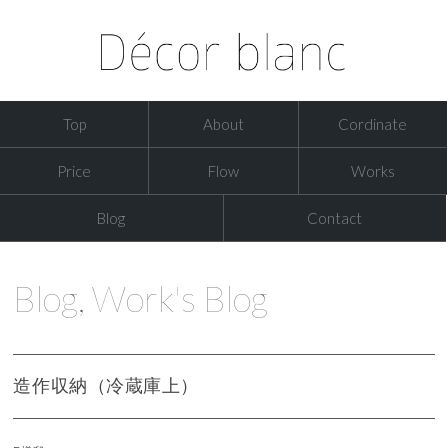
Top
About
Cordinate
Price
Flow
Works
Blog
Contact
Blog
,
Work's Blog
造作収納（冷蔵庫上）