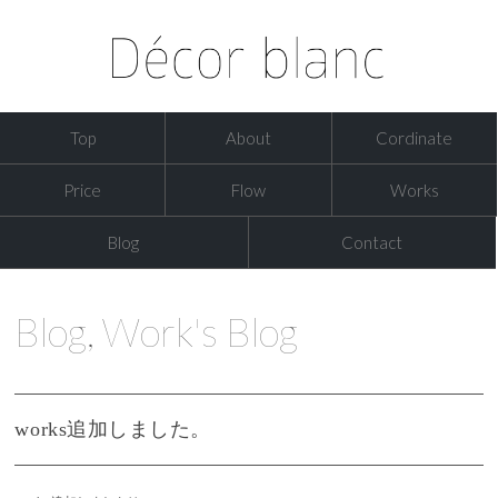
Top
About
Cordinate
Price
Flow
Works
Blog
Contact
Blog
,
Work's Blog
works追加しました。