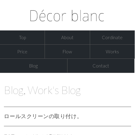
Top
About
Cordinate
Price
Flow
Works
Blog
Contact
Blog
,
Work's Blog
ロールスクリーンの取り付け。