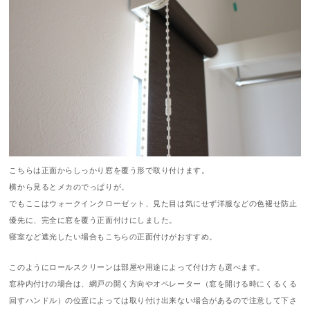
こちらは正面からしっかり窓を覆う形で取り付けます。
横から見るとメカのでっぱりが。
でもここはウォークインクローゼット、見た目は気にせず洋服などの色褪せ防止
優先に、完全に窓を覆う正面付けにしました。
寝室など遮光したい場合もこちらの正面付けがおすすめ。
このようにロールスクリーンは部屋や用途によって付け方も選べます。
窓枠内付けの場合は、網戸の開く方向やオペレーター（窓を開ける時にくるくる
回すハンドル）の位置によっては取り付け出来ない場合があるので注意して下さ