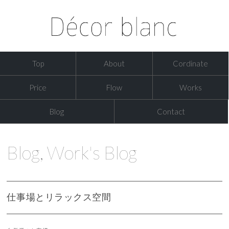
Top
About
Cordinate
Price
Flow
Works
Blog
Contact
Blog
,
Work's Blog
仕事場とリラックス空間