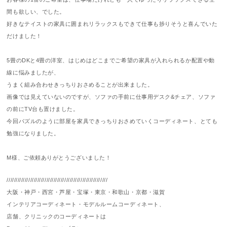
間も欲しい、でした。
好きなテイストの家具に囲まれリラックスもできて仕事も捗りそうと喜んでいた
だけました！
5畳のDKと4畳の洋室、はじめはどこまでご希望の家具が入れられるか配置や動
線に悩みましたが、
うまく組み合わせきっちりおさめることが出来ました。
画像では見えていないのですが、ソファの手前に仕事用デスク&チェア、ソファ
の前にTV台も置けました。
今回パズルのように部屋を家具できっちりおさめていくコーディネート、とても
勉強になりました。
M様、ご依頼ありがとうございました！
////////////////////////////////////////////////////////
大阪・神戸・西宮・芦屋・宝塚・東京・和歌山・京都・滋賀
インテリアコーディネート・モデルルームコーディネート、
店舗、クリニックのコーディネートは