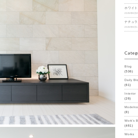
ホワイト
2025年8月
ナチュラ
2025年8月
Categ
Blog
(536)
Daily Bl
(61)
Interior
(26)
Modelro
(8)
Work's 
(461)
Works