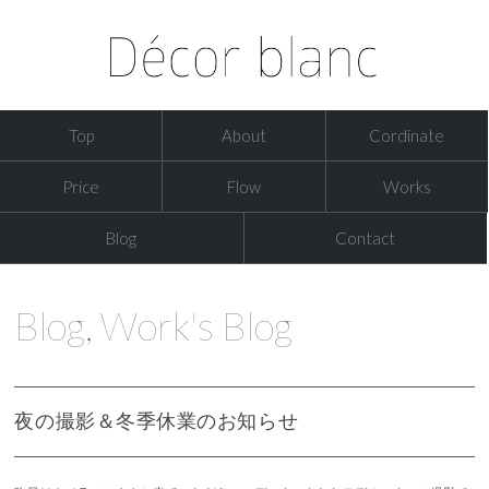
Top
About
Cordinate
Price
Flow
Works
Blog
Contact
Blog
,
Work's Blog
夜の撮影＆冬季休業のお知らせ