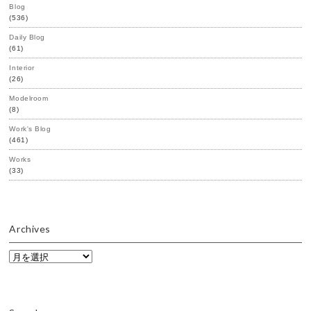
Blog
(536)
Daily Blog
(61)
Interior
(26)
Modelroom
(8)
Work's Blog
(461)
Works
(33)
Archives
Archives