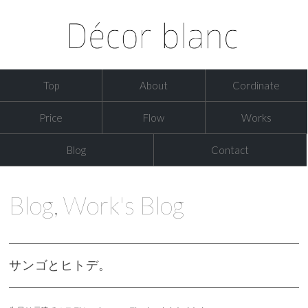
Top
About
Cordinate
Price
Flow
Works
Blog
Contact
Blog
,
Work's Blog
サンゴとヒトデ。