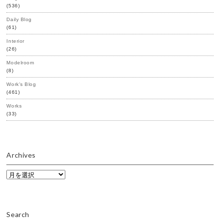
(536)
Daily Blog
(61)
Interior
(26)
Modelroom
(8)
Work's Blog
(461)
Works
(33)
Archives
Archives
Search