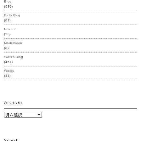
Blog
(536)
Daily Blog
(61)
Interior
(26)
Modelroom
(8)
Work's Blog
(461)
Works
(33)
Archives
Archives
Search