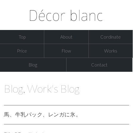
Top
About
Cordinate
Price
Flow
Works
Blog
Contact
Blog
,
Work's Blog
馬、牛乳パック、レンガに氷。