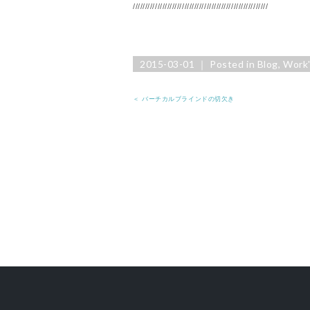
///////////////////////////////////////////////////////
2015-03-01 ｜ Posted in
Blog
,
Work'
＜ バーチカルブラインドの切欠き