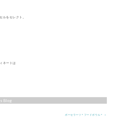
セルをセレクト。
ィネートは
s Blog
ポーセラーツ＊フードボウル＊ ＞